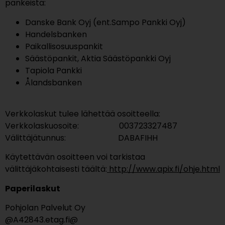
pankeista:
Danske Bank Oyj (ent.Sampo Pankki Oyj)
Handelsbanken
Paikallisosuuspankit
Säästöpankit, Aktia Säästöpankki Oyj
Tapiola Pankki
Ålandsbanken
Verkkolaskut tulee lähettää osoitteella:
Verkkolaskuosoite: 003723327487
Välittäjätunnus: DABAFIHH
Käytettävän osoitteen voi tarkistaa
välittäjäkohtaisesti täältä:
http://www.apix.fi/ohje.html
Paperilaskut
Pohjolan Palvelut Oy
@A42843.etag.fi@