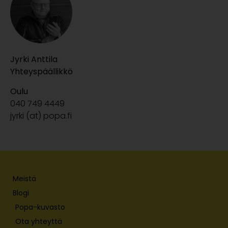
Jyrki Anttila
Yhteyspäällikkö
Oulu
040 749 4449
jyrki (at) popa.fi
Meistä
Blogi
Popa-kuvasto
Ota yhteyttä