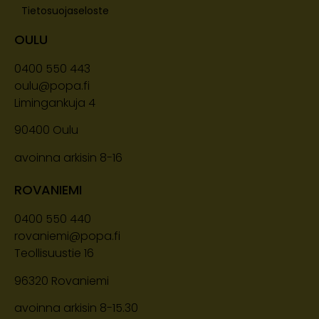
Tietosuojaseloste
OULU
0400 550 443
oulu@popa.fi
Limingankuja 4
90400
Oulu
avoinna arkisin 8-16
ROVANIEMI
0400 550 440
rovaniemi@popa.fi
Teollisuustie 16
96320 Rovaniemi
avoinna arkisin 8-15.30