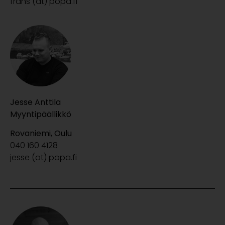
frans (at) popa.fi
Jesse Anttila
Myyntipäällikkö
Rovaniemi, Oulu
040 160 4128
jesse (at) popa.fi