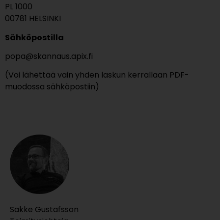
PL 1000
00781 HELSINKI
Sähköpostilla
popa@skannaus.apix.fi
(Voi lähettää vain yhden laskun kerrallaan PDF-
muodossa sähköpostiin)
Sakke Gustafsson