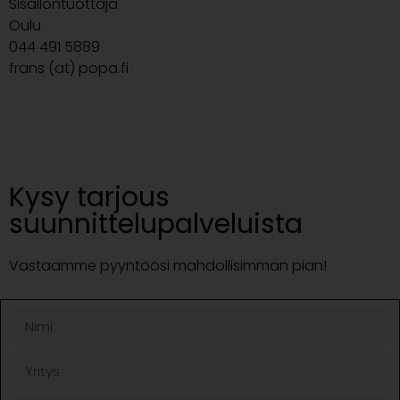
Sisällöntuottaja
Oulu
044 491 5889
frans (at) popa.fi
Kysy tarjous
suunnittelupalveluista
Vastaamme pyyntöösi mahdollisimman pian!