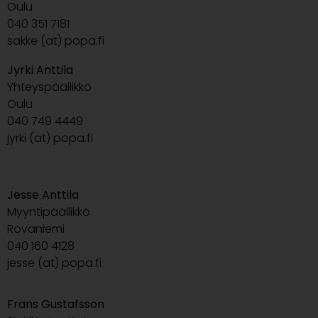
Oulu
040 351 7181
sakke (at) popa.fi
Jyrki Anttila
Yhteyspäällikkö
Oulu
040 749 4449
jyrki (at) popa.fi
Jesse Anttila
Myyntipäällikkö
Rovaniemi
040 160 4128
jesse (at) popa.fi
Frans Gustafsson