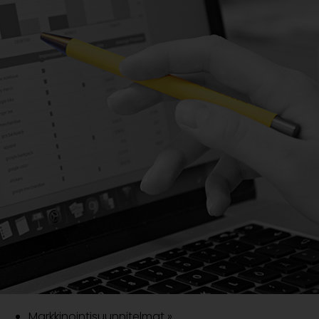
Markkinointisuunnitelmat »