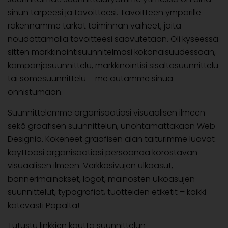
sinun tarpeesi ja tavoitteesi. Tavoitteen ympärille
rakennamme tarkat toiminnan vaiheet, joita
noudattamalla tavoitteesi saavutetaan. Oli kyseessä
sitten markkinointisuunnitelmasi kokonaisuudessaan,
kampanjasuunnittelu, markkinointisi sisältösuunnittelu
tai somesuunnittelu – me autamme sinua
onnistumaan.
Suunnittelemme organisaatiosi visuaalisen ilmeen
sekä graafisen suunnittelun, unohtamattakaan Web
Designia. Kokeneet graafisen alan taiturimme luovat
käyttöösi organisaatiosi persoonaa korostavan
visuaalisen ilmeen. Verkkosivujen ulkoasut,
bannerimainokset, logot, mainosten ulkoasujen
suunnittelut, typografiat, tuotteiden etiketit – kaikki
kätevästi Popalta!
Tutustu linkkien kautta suunnittelun