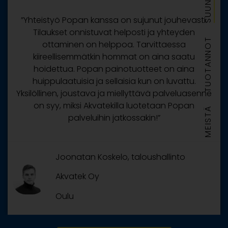
”Yhteistyö Popan kanssa on sujunut jouhevasti.
Tilaukset onnistuvat helposti ja yhteyden
TUOTANNOT
ottaminen on helppoa. Tarvittaessa
kiireellisemmätkin hommat on aina saatu
hoidettua. Popan painotuotteet on aina
huippulaatuisia ja sellaisia kun on luvattu.
Yksilöllinen, joustava ja miellyttävä palveluasenne
on syy, miksi Akvatekilla luotetaan Popan
MEISTÄ
palveluihin jatkossakin!”
Joonatan Koskelo, taloushallinto
Akvatek Oy
Oulu