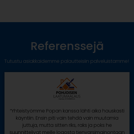
Referenssejä
Tutustu asiakkaidemme palautteisiin palveluistamme!
“Yhteistyömme Popan kanssa lähti aika hauskasti
käyntiin. Ensin piti vain tehdä vain muutamia
juttuja, mutta sitten riks, raks ja poks he
suunnittelivat meille logosta tienvarsimainontaan