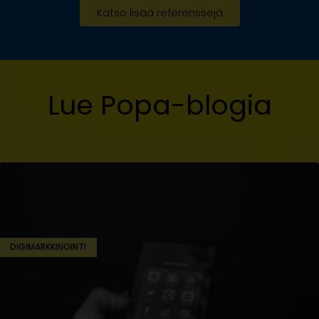
Katso lisää referenssejä
Lue Popa-blogia
DIGIMARKKINOINTI