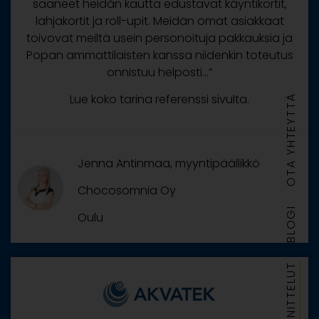
saaneet heidän kautta edustavat käyntikortit,
lahjakortit ja roll-upit. Meidän omat asiakkaat
toivovat meiltä usein personoituja pakkauksia ja
Popan ammattilaisten kanssa niidenkin toteutus
onnistuu helposti…”
Lue koko tarina referenssi sivulta.
OTA YHTEYTTÄ
Jenna Antinmaa, myyntipäällikkö
Chocosomnia Oy
BLOGI
Oulu
SUUNNITTELUT