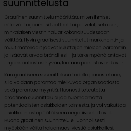
suunnittelusta
Graafinen suunnittelu määrittää, miten ihmiset
näkevät tarjoamasi tuotteet tai palvelut, sekä sen,
minkälaisen viestin haluat kokonaisuudessaan
välittää. Hyvin graafisesti suunnitellut markkinointi- ja
muut materiaalit jäävät kuluttajien mieleen paremmin
ja lisäävät arvoa brändillesi – ja tärkeimpänä antavat
organisaatiostasi hyvän, laatuun panostavan kuvan.
Kun graafiseen suunnitteluun todella panostetaan,
sillä voidaan parantaa mielikuvaa organisaatiosta
sekä parantaa myyntiä. Huonosti toteutettu
graafinen suunnittelu ei jää huomaamatta
potentiaalisten asiakkaiden toimesta, ja voi vaikuttaa
asiakkaan ostopäätökseen negatiivisella tavalla.
Huono graafinen suunnittelu ei luonnollisesti
myöskään välitä haluamaasi viestiä asiakkaillesi.