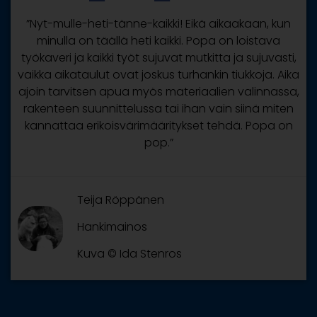
”Nyt-mulle-heti-tänne-kaikki! Eikä aikaakaan, kun
minulla on täällä heti kaikki. Popa on loistava
työkaveri ja kaikki työt sujuvat mutkitta ja sujuvasti,
vaikka aikataulut ovat joskus turhankin tiukkoja. Aika
ajoin tarvitsen apua myös materiaalien valinnassa,
rakenteen suunnittelussa tai ihan vain siinä miten
kannattaa erikoisvärimääritykset tehdä. Popa on
pop.”
Teija Röppänen
Hankimainos
Kuva © Ida Stenros