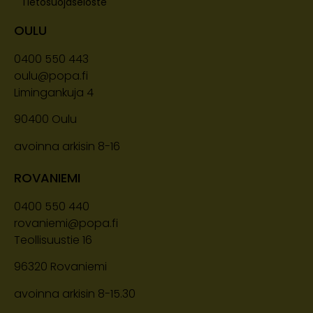
Tietosuojaseloste
OULU
0400 550 443
oulu@popa.fi
Limingankuja 4
90400
Oulu
avoinna arkisin 8-16
ROVANIEMI
0400 550 440
rovaniemi@popa.fi
Teollisuustie 16
96320 Rovaniemi
avoinna arkisin 8-15.30