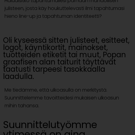
Haluaisitko tapahtumallesi parhaan mahdollisen
julisteen, josta käy houkuttelevasti ilmi tapahtumasi
hieno line-up ja tapahtuman identiteetti?
Oli kyseessä sitten julisteet, esitteet,
logot, käyntikortit, mainokset,
tuotteiden etiketit tai muut, Popan
graafisen alan taiturit täyttävät
taatusti tarpeesi tasokkaalla
laadulla.
Me tiedämme, että ulkoasulla on merkitystä.
Suunnittelemme tavoitteidesi mukaisen ulkoasun
mihin tahansa.
Suunnittelutyömme
ytimessä on aina