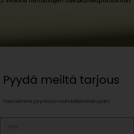
5 vinkkiä nettisivujen hakukoneoptimointiin
Pyydä meiltä tarjous
Vastaamme pyyntöösi mahdollisimman pian!