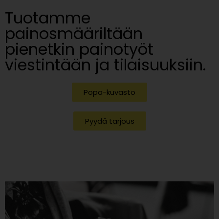
Tuotamme
painosmääriltään
pienetkin painotyöt
viestintään ja tilaisuuksiin.
Popa-kuvasto
Pyydä tarjous