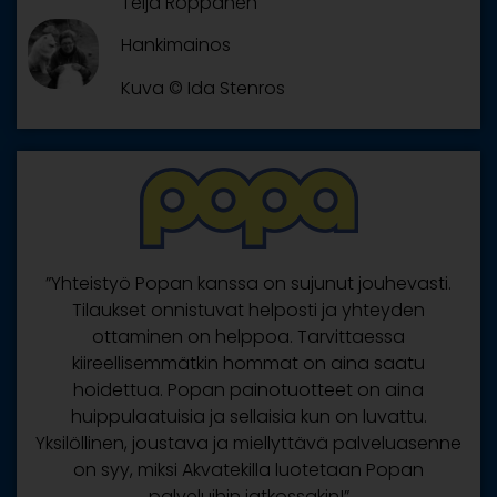
Teija Röppänen
Hankimainos
Kuva © Ida Stenros
”Yhteistyö Popan kanssa on sujunut jouhevasti.
Tilaukset onnistuvat helposti ja yhteyden
ottaminen on helppoa. Tarvittaessa
kiireellisemmätkin hommat on aina saatu
hoidettua. Popan painotuotteet on aina
huippulaatuisia ja sellaisia kun on luvattu.
Yksilöllinen, joustava ja miellyttävä palveluasenne
on syy, miksi Akvatekilla luotetaan Popan
palveluihin jatkossakin!”