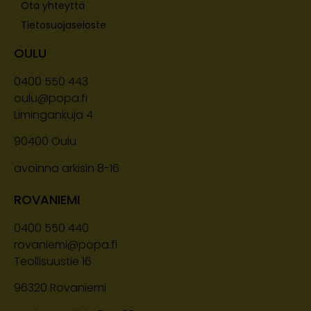
Ota yhteyttä
Tietosuojaseloste
OULU
0400 550 443
oulu@popa.fi
Limingankuja 4
90400
Oulu
avoinna arkisin 8-16
ROVANIEMI
0400 550 440
rovaniemi@popa.fi
Teollisuustie 16
96320 Rovaniemi