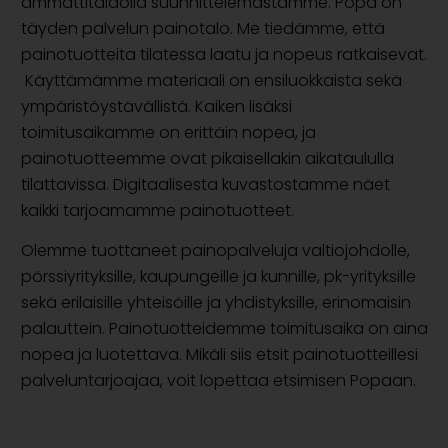
ammattitaidolla suunnittelemastamme
. Popa on
täyden palvelun painotalo. Me tiedämme, että
painotuotteita tilatessa laatu ja nopeus ratkaisevat.
Käyttämämme materiaali on ensiluokkaista sekä
ympäristöystävällistä. Kaiken lisäksi
toimitusaikamme on erittäin nopea, ja
painotuotteemme ovat pikaisellakin aikataululla
tilattavissa. Digitaalisesta kuvastostamme näet
kaikki tarjoamamme painotuotteet.
Olemme tuottaneet painopalveluja valtiojohdolle,
pörssiyrityksille, kaupungeille ja kunnille, pk-yrityksille
sekä erilaisille yhteisöille ja yhdistyksille, erinomaisin
palauttein. Painotuotteidemme toimitusaika on aina
nopea ja luotettava. Mikäli siis etsit painotuotteillesi
palveluntarjoajaa, voit lopettaa etsimisen Popaan.