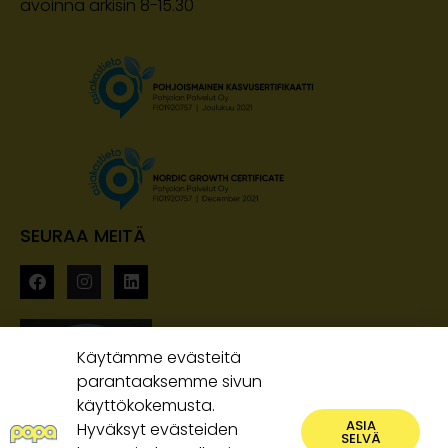
avoinna arkisin 8-15.30
SEURAA MEITÄ
Käytämme evästeitä
parantaaksemme sivun
käyttökokemusta.
ASIA
Hyväksyt evästeiden
SELVÄ