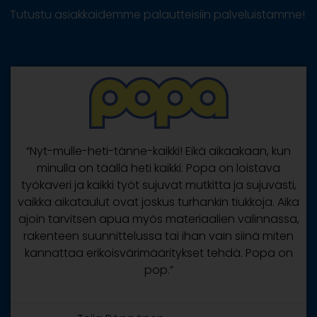
Tutustu asiakkaidemme palautteisiin palveluistamme!
“Nyt-mulle-heti-tänne-kaikki! Eikä aikaakaan, kun
minulla on täällä heti kaikki. Popa on loistava
työkaveri ja kaikki työt sujuvat mutkitta ja sujuvasti,
vaikka aikataulut ovat joskus turhankin tiukkoja. Aika
ajoin tarvitsen apua myös materiaalien valinnassa,
rakenteen suunnittelussa tai ihan vain siinä miten
kannattaa erikoisvärimääritykset tehdä. Popa on
pop.”