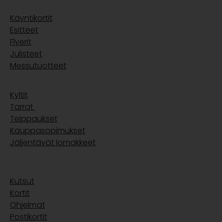
Käyntikortit
Esitteet
Flyerit
Julisteet
Messutuotteet
Kyltit
Tarrat
Teippaukset
Kauppasopimukset
Jäljentävät lomakkeet
Kutsut
Kortit
Ohjelmat
Postikortit