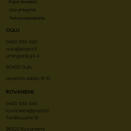
Popa-kuvasto
Ota yhteyttä
Tietosuojaseloste
OULU
0400 550 443
oulu@popa.fi
Limingankuja 4
90400
Oulu
avoinna arkisin 8-16
ROVANIEMI
0400 550 440
rovaniemi@popa.fi
Teollisuustie 16
96320 Rovaniemi