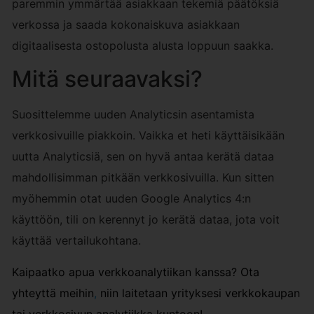
paremmin ymmärtää asiakkaan tekemiä päätöksiä
verkossa ja saada kokonaiskuva asiakkaan
digitaalisesta ostopolusta alusta loppuun saakka.
Mitä seuraavaksi?
Suosittelemme uuden Analyticsin asentamista
verkkosivuille piakkoin. Vaikka et heti käyttäisikään
uutta Analyticsiä, sen on hyvä antaa kerätä dataa
mahdollisimman pitkään verkkosivuilla. Kun sitten
myöhemmin otat uuden Google Analytics 4:n
käyttöön, tili on kerennyt jo kerätä dataa, jota voit
käyttää vertailukohtana.
Kaipaatko apua verkkoanalytiikan kanssa?
Ota
yhteyttä meihin
,
niin laitetaan yrityksesi verkkokaupan
tai verkkosivun analytiikka kuntoon!