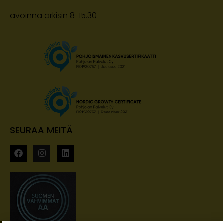
avoinna arkisin 8-15.30
SEURAA MEITÄ