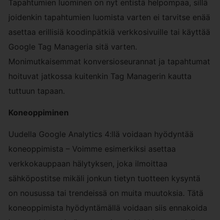
Tapahtumien luominen on nyt entistä helpompaa, sillä
joidenkin tapahtumien luomista varten ei tarvitse enää
asettaa erillisiä koodinpätkiä verkkosivuille tai käyttää
Google Tag Manageria sitä varten.
Monimutkaisemmat konversioseurannat ja tapahtumat
hoituvat jatkossa kuitenkin Tag Managerin kautta
tuttuun tapaan.
Koneoppiminen
Uudella Google Analytics 4:llä voidaan hyödyntää
koneoppimista – Voimme esimerkiksi asettaa
verkkokauppaan hälytyksen, joka ilmoittaa
sähköpostitse mikäli jonkun tietyn tuotteen kysyntä
on nousussa tai trendeissä on muita muutoksia. Tätä
koneoppimista hyödyntämällä voidaan siis ennakoida