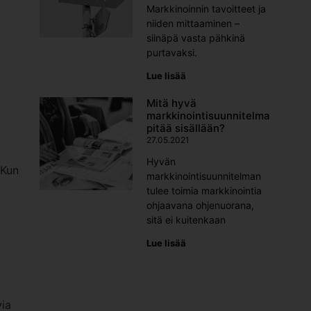
Markkinoinnin tavoitteet ja
niiden mittaaminen –
siinäpä vasta pähkinä
purtavaksi.
Lue lisää
Mitä hyvä
markkinointisuunnitelma
pitää sisällään?
27.05.2021
Hyvän
 Kun
markkinointisuunnitelman
tulee toimia markkinointia
ohjaavana ohjenuorana,
sitä ei kuitenkaan
Lue lisää
via