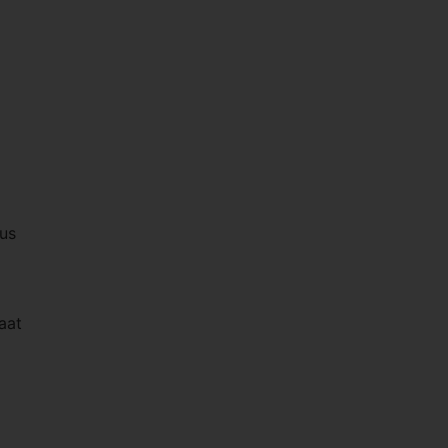
tus
aat