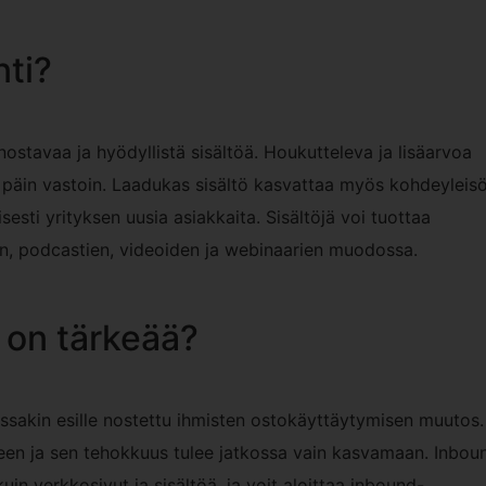
ti?
ostavaa ja hyödyllistä sisältöä. Houkutteleva ja lisäarvoa
kä päin vastoin. Laadukas sisältö kasvattaa myös kohdeyleis
esti yrityksen uusia asiakkaita. Sisältöjä voi tuottaa
jen, podcastien, videoiden ja webinaarien muodossa.
 on tärkeää?
ssakin esille nostettu ihmisten ostokäyttäytymisen muutos.
en ja sen tehokkuus tulee jatkossa vain kasvamaan. Inbou
in verkkosivut ja sisältöä, ja voit aloittaa inbound-