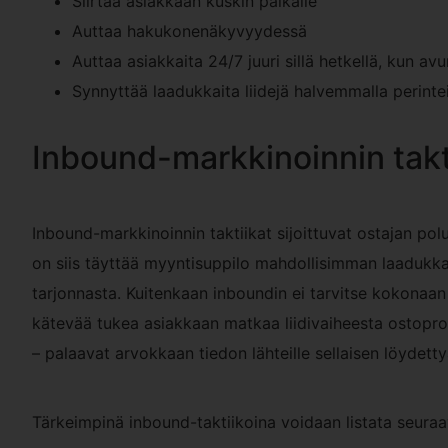
Siirtää asiakkaan kuskin paikalle
Auttaa hakukonenäkyvyydessä
Auttaa asiakkaita 24/7 juuri sillä hetkellä, kun av
Synnyttää laadukkaita liidejä halvemmalla perinte
Inbound-markkinoinnin takt
Inbound-markkinoinnin taktiikat sijoittuvat ostajan po
on siis täyttää myyntisuppilo mahdollisimman laadukkaal
tarjonnasta. Kuitenkaan inboundin ei tarvitse kokonaan r
kätevää tukea asiakkaan matkaa liidivaiheesta ostoprose
– palaavat arvokkaan tiedon lähteille sellaisen löydett
Tärkeimpinä inbound-taktiikoina voidaan listata seuraa