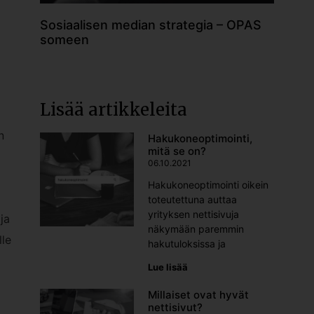
Sosiaalisen median strategia – OPAS
someen
Lisää artikkeleita
n
Hakukoneoptimointi,
mitä se on?
06.10.2021
Hakukoneoptimointi oikein
toteutettuna auttaa
yrityksen nettisivuja
ja
näkymään paremmin
lle
hakutuloksissa ja
Lue lisää
Millaiset ovat hyvät
nettisivut?