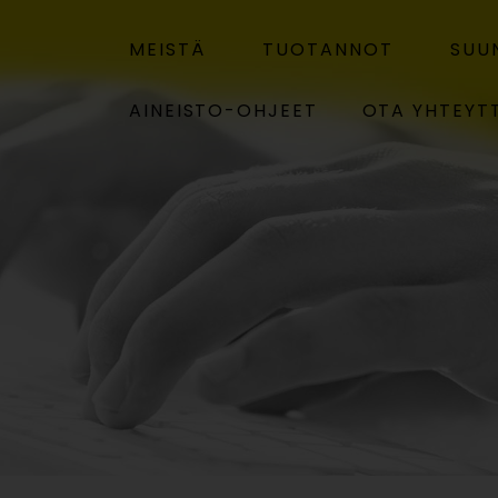
MEISTÄ
TUOTANNOT
SUU
AINEISTO-OHJEET
OTA YHTEYT