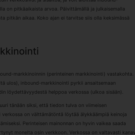
a on pitkäaikaista arvoa. Päivittämällä ja julkaisemalla
ta pitkän aikaa. Koko ajan ei tarvitse siis olla keksimässä
kkinointi
ound-markkinoinnin (perinteinen markkinointi) vastakohta.
ltä ulos), inbound-markkinointi pyrkii ansaitsemaan
din löydettävyydestä helppoa verkossa (ulkoa sisään).
uuri tänään siksi, että tiedon tulva on viimeisen
 verkossa on välttämätöntä löytää älykkäämpiä keinoja
ttämiseksi. Perinteisen mainonnan on hyvin vaikea saada
iirtynyt monelta osin verkkoon. Verkossa on valtavasti kana