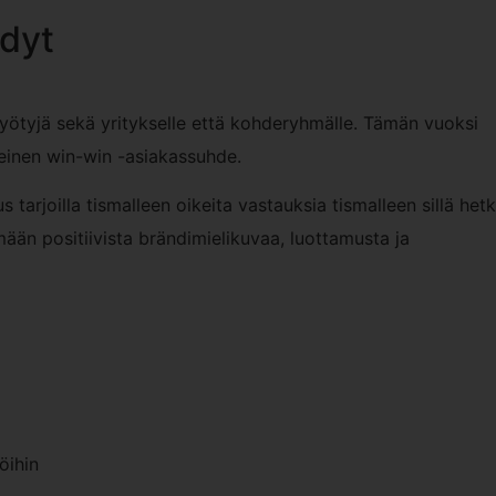
dyt
hyötyjä sekä yritykselle että kohderyhmälle. Tämän vuoksi
einen win-win -asiakassuhde.
tarjoilla tismalleen oikeita vastauksia tismalleen sillä hetk
ään positiivista brändimielikuvaa, luottamusta ja
öihin