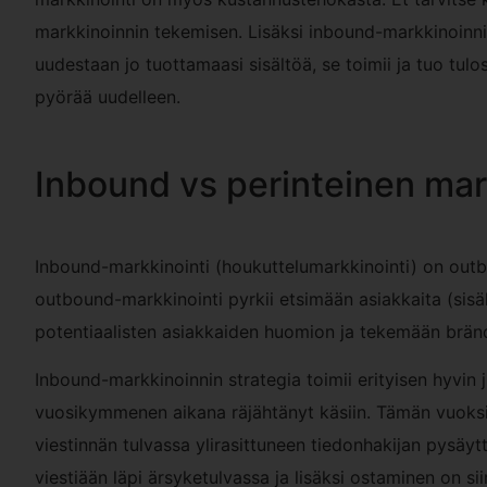
markkinoinnin tekemisen. Lisäksi inbound-markkinoinnill
uudestaan jo tuottamaasi sisältöä, se toimii ja tuo tulos
pyörää uudelleen.
Inbound vs perinteinen mar
Inbound-markkinointi (houkuttelumarkkinointi) on outb
outbound-markkinointi pyrkii etsimään asiakkaita (sisä
potentiaalisten asiakkaiden huomion ja tekemään brän
Inbound-markkinoinnin strategia toimii erityisen hyvin j
vuosikymmenen aikana räjähtänyt käsiin. Tämän vuoksi
viestinnän tulvassa ylirasittuneen tiedonhakijan pysäy
viestiään läpi ärsyketulvassa ja lisäksi ostaminen on s