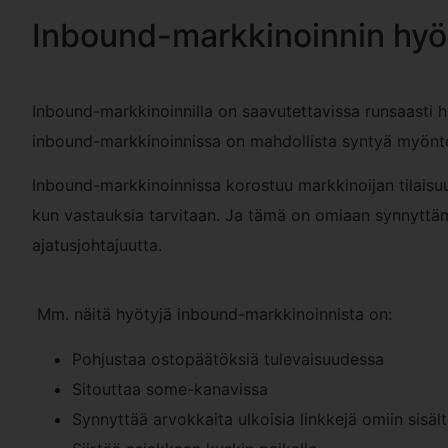
Inbound-markkinoinnin hyö
Inbound-markkinoinnilla on saavutettavissa runsaasti 
inbound-markkinoinnissa on mahdollista syntyä myönt
Inbound-markkinoinnissa korostuu markkinoijan tilaisuus 
kun vastauksia tarvitaan. Ja tämä on omiaan synnyttäm
ajatusjohtajuutta.
Mm. näitä hyötyjä inbound-markkinoinnista on:
Pohjustaa ostopäätöksiä tulevaisuudessa
Sitouttaa some-kanavissa
Synnyttää arvokkaita ulkoisia linkkejä omiin sisält