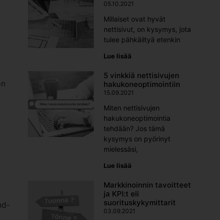
05.10.2021
Millaiset ovat hyvät
nettisivut, on kysymys, jota
tulee pähkäiltyä etenkin
Lue lisää
5 vinkkiä nettisivujen
ön
hakukoneoptimointiin
15.09.2021
Miten nettisivujen
hakukoneoptimointia
tehdään? Jos tämä
kysymys on pyörinyt
mielessäsi,
Lue lisää
Markkinoinnin tavoitteet
ja KPI:t eli
suorituskykymittarit
nd-
03.09.2021