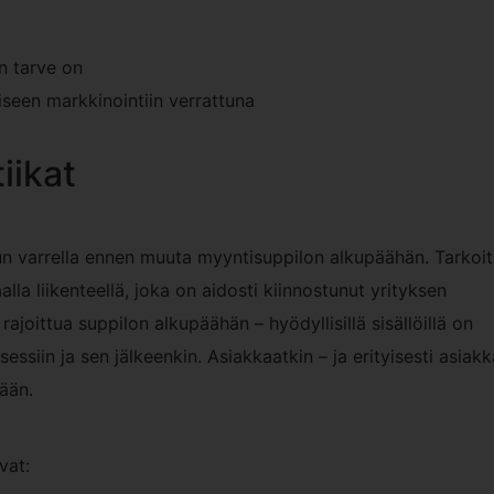
un tarve on
iseen markkinointiin verrattuna
iikat
lun varrella ennen muuta myyntisuppilon alkupäähän. Tarkoi
la liikenteellä, joka on aidosti kiinnostunut yrityksen
ajoittua suppilon alkupäähän – hyödyllisillä sisällöillä on
ssiin ja sen jälkeenkin. Asiakkaatkin – ja erityisesti asiakk
yään.
vat: