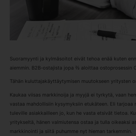
Suoramyynti ja kylmäsoitot eivät tehoa enää kuten enne
aiemmin. B2B-ostajista jopa ⅔ aloittaa ostoprosessin 
Tähän kuluttajakäyttäytymisen muutokseen yritysten o
Kaukaa viisas markkinoija ja myyjä ei tyrkytä, vaan hemm
vastaa mahdollisiin kysymyksiin etukäteen. Eli tarjoaa m
tuleville asiakkailleen jo, kun he vasta etsivät tietoa.
yritykseltä, hänen valmiutensa ostaa ja tulla oikeaksi a
markkinointi ja siitä puhumme nyt hieman tarkemmin.