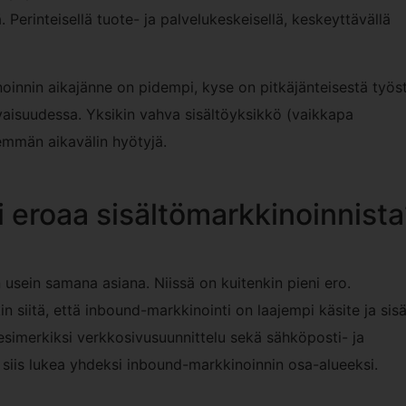
 Perinteisellä tuote- ja palvelukeskeisellä, keskeyttävällä
oinnin aikajänne on pidempi, kyse on pitkäjänteisestä työst
vaisuudessa. Yksikin vahva sisältöyksikkö (vaikkapa
demmän aikavälin hyötyjä.
 eroaa sisältömarkkinoinnista
 usein samana asiana. Niissä on kuitenkin pieni ero.
n siitä, että inbound-markkinointi on laajempi käsite ja sisä
esimerkiksi verkkosivusuunnittelu sekä sähköposti- ja
 siis lukea yhdeksi inbound-markkinoinnin osa-alueeksi.