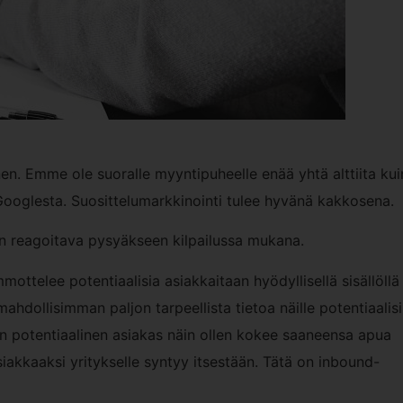
n. Emme ole suoralle myyntipuheelle enää yhtä alttiita kui
Googlesta. Suosittelumarkkinointi tulee hyvänä kakkosena.
n reagoitava pysyäkseen kilpailussa mukana.
ottelee potentiaalisia asiakkaitaan hyödyllisellä sisällöllä 
ahdollisimman paljon tarpeellista tietoa näille potentiaalisi
 Kun potentiaalinen asiakas näin ollen kokee saaneensa apua
siakkaaksi yritykselle syntyy itsestään. Tätä on inbound-