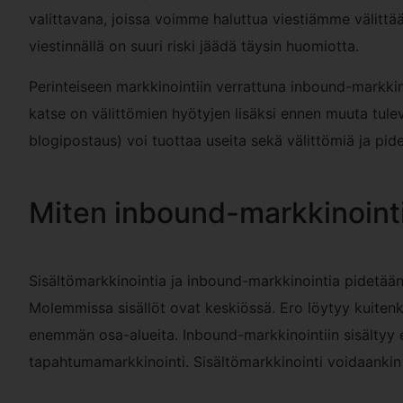
valittavana, joissa voimme haluttua viestiämme välittää.
viestinnällä on suuri riski jäädä täysin huomiotta.
Perinteiseen markkinointiin verrattuna inbound-markkin
katse on välittömien hyötyjen lisäksi ennen muuta tule
blogipostaus) voi tuottaa useita sekä välittömiä ja pi
Miten inbound-markkinointi
Sisältömarkkinointia ja inbound-markkinointia pidetään
Molemmissa sisällöt ovat keskiössä. Ero löytyy kuitenki
enemmän osa-alueita. Inbound-markkinointiin sisältyy 
tapahtumamarkkinointi. Sisältömarkkinointi voidaankin