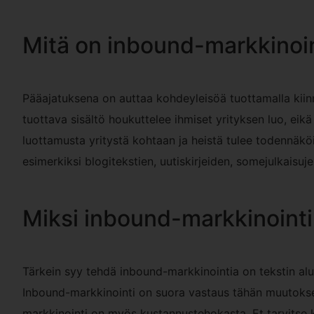
Mitä on inbound-markkinoin
Pääajatuksena on auttaa kohdeyleisöä tuottamalla kiinn
tuottava sisältö houkuttelee ihmiset yrityksen luo, ei
luottamusta yritystä kohtaan ja heistä tulee todennäköis
esimerkiksi blogitekstien, uutiskirjeiden, somejulkaisu
Miksi inbound-markkinointi
Tärkein syy tehdä inbound-markkinointia on tekstin alu
Inbound-markkinointi on suora vastaus tähän muutokse
markkinointi on myös kustannustehokasta. Et tarvitse ku