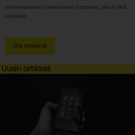
monikanavaisen markkinoinnin kampanja, joka ei jätä
kylmäksi!
Ota yhteyttä!
Uusin artikkeli