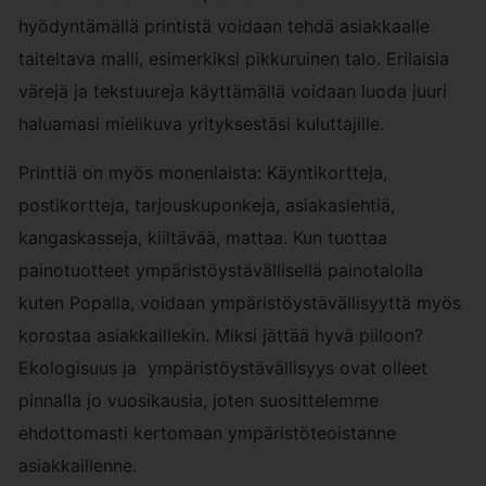
hyödyntämällä printistä voidaan tehdä asiakkaalle
taiteltava malli, esimerkiksi pikkuruinen talo. Erilaisia
värejä ja tekstuureja käyttämällä voidaan luoda juuri
haluamasi mielikuva yrityksestäsi kuluttajille.
Printtiä on myös monenlaista: Käyntikortteja,
postikortteja, tarjouskuponkeja, asiakaslehtiä,
kangaskasseja, kiiltävää, mattaa. Kun tuottaa
painotuotteet ympäristöystävällisellä painotalolla
kuten Popalla, voidaan ympäristöystävällisyyttä myös
korostaa asiakkaillekin. Miksi jättää hyvä piiloon?
Ekologisuus ja ympäristöystävällisyys ovat olleet
pinnalla jo vuosikausia, joten suosittelemme
ehdottomasti kertomaan ympäristöteoistanne
asiakkaillenne.