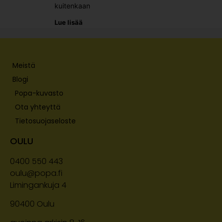
kuitenkaan
Lue lisää
Meistä
Blogi
Popa-kuvasto
Ota yhteyttä
Tietosuojaseloste
OULU
0400 550 443
oulu@popa.fi
Limingankuja 4
90400
Oulu