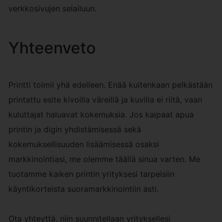
verkkosivujen selailuun.
Yhteenveto
Printti toimii yhä edelleen. Enää kuitenkaan pelkästään
printattu esite kivoilla väreillä ja kuvilla ei riitä, vaan
kuluttajat haluavat kokemuksia. Jos kaipaat apua
printin ja digin yhdistämisessä sekä
kokemuksellisuuden lisäämisessä osaksi
markkinointiasi, me olemme täällä sinua varten. Me
tuotamme kaiken printin yrityksesi tarpeisiin
käyntikorteista suoramarkkinointiin asti.
Ota yhteyttä, niin suunnitellaan yrityksellesi