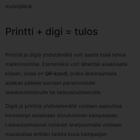
muistijälkiä.
Printti + digi = tulos
Printtiä ja digiä yhdistämällä voit saada lisää tehoa
markkinointiisi. Esimerkiksi voit lähettää asiakkaalle
kirjeen, jossa on
QR-koodi
, jonka skannaamalla
asiakas pääsee suoraan personoidulle
laskeutumissivulle tai tarjoustuotesivulle.
Digiä ja printtiä yhdistelemällä voidaan saavuttaa
korkeampi asiakkaan sitoutuminen kampanjaan.
Laskeutumissivun tulokset analysoimalla voidaan
muodostaa erittäin tarkka kuva kampanjan