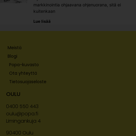
markkinointia ohjaavana ohjenuorana, sitä ei
kuitenkaan
Lue lisää
Meistä
Blogi
Popa-kuvasto
Ota yhteyttä
Tietosuojaseloste
OULU
0400 550 443
oulu@popa.fi
Limingankuja 4
90400
Oulu