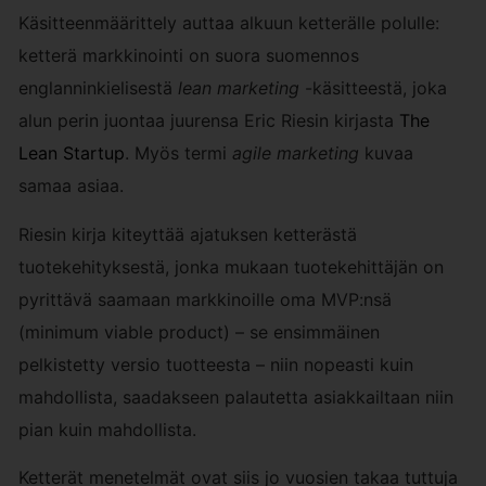
Käsitteenmäärittely auttaa alkuun ketterälle polulle:
ketterä markkinointi on suora suomennos
englanninkielisestä
lean marketing
-käsitteestä, joka
alun perin juontaa juurensa Eric Riesin kirjasta
The
Lean Startup
. Myös termi
agile marketing
kuvaa
samaa asiaa.
Riesin kirja kiteyttää ajatuksen ketterästä
tuotekehityksestä, jonka mukaan tuotekehittäjän on
pyrittävä saamaan markkinoille oma MVP:nsä
(minimum viable product) – se ensimmäinen
pelkistetty versio tuotteesta – niin nopeasti kuin
mahdollista, saadakseen palautetta asiakkailtaan niin
pian kuin mahdollista.
Ketterät menetelmät ovat siis jo vuosien takaa tuttuja