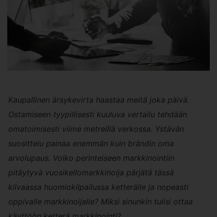
Kaupallinen ärsykevirta haastaa meitä joka päivä.
Ostamiseen tyypillisesti kuuluva vertailu tehdään
omatoimisesti viime metreillä verkossa. Ystävän
suosittelu painaa enemmän kuin brändin oma
arvolupaus. Voiko perinteiseen markkinointiin
pitäytyvä vuosikellomarkkinoija pärjätä tässä
kiivaassa huomiokilpailussa ketterälle ja nopeasti
oppivalle markkinoijalle?
Miksi sinunkin tulisi ottaa
käyttöön ketterä markkinointi?