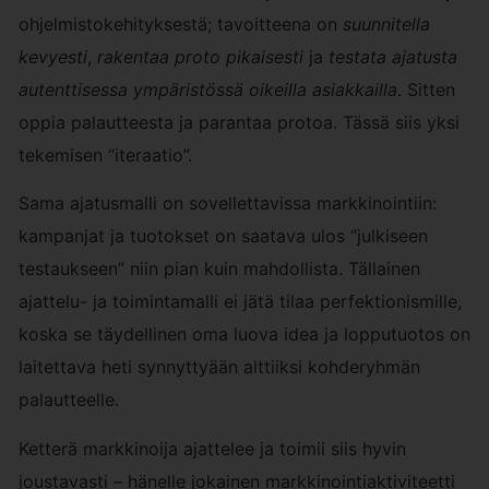
ohjelmistokehityksestä; tavoitteena on
suunnitella
kevyesti
,
rakentaa proto pikaisesti
ja
testata ajatusta
autenttisessa ympäristössä oikeilla asiakkailla
. Sitten
oppia palautteesta ja parantaa protoa. Tässä siis yksi
tekemisen “iteraatio”.
Sama ajatusmalli on sovellettavissa markkinointiin:
kampanjat ja tuotokset on saatava ulos “julkiseen
testaukseen” niin pian kuin mahdollista. Tällainen
ajattelu- ja toimintamalli ei jätä tilaa perfektionismille,
koska se täydellinen oma luova idea ja lopputuotos on
laitettava heti synnyttyään alttiiksi kohderyhmän
palautteelle.
Ketterä markkinoija ajattelee ja toimii siis hyvin
joustavasti – hänelle jokainen markkinointiaktiviteetti