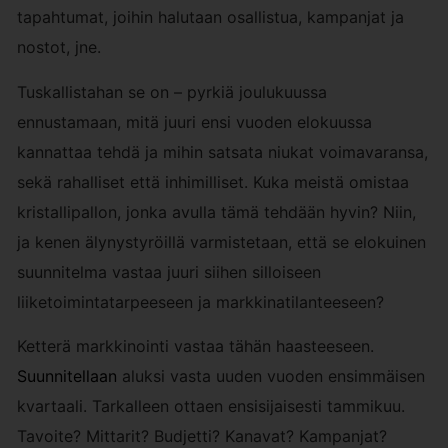
tapahtumat, joihin halutaan osallistua, kampanjat ja
nostot, jne.
Tuskallistahan se on – pyrkiä joulukuussa
ennustamaan, mitä juuri ensi vuoden elokuussa
kannattaa tehdä ja mihin satsata niukat voimavaransa,
sekä rahalliset että inhimilliset. Kuka meistä omistaa
kristallipallon, jonka avulla tämä tehdään hyvin? Niin,
ja kenen älynystyröillä varmistetaan, että se elokuinen
suunnitelma vastaa juuri siihen silloiseen
liiketoimintatarpeeseen ja markkinatilanteeseen?
Ketterä markkinointi vastaa tähän haasteeseen.
Suunnitellaan
aluksi vasta uuden vuoden ensimmäisen
kvartaali. Tarkalleen ottaen ensisijaisesti tammikuu.
Tavoite? Mittarit? Budjetti? Kanavat? Kampanjat?