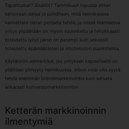
Tapahtumat? Sisällöt? Tammikuun lopussa sitten
katsotaan dataa ja pohditaan, mitä helmikuussa
kannattaisi datan pohjalta tehdä, ja missä tilanteessa
yritys ylipäätään on. Hyvin suunniteltu ja tehokkaasti
toteutettu lyhyt jakso on parempi kuin sokeasti
toteutettu epämääräinen ja intohimoton suunnitelma.
Käytännön esimerkiksi, jos yrityksen kapasiteetti on
yllättäen ylimyyty helmikuussa, silloin voisi olla syytä
tehdä enemmän brändimarkkinointia kuin satsata
ankarasti konversiomarkkinointiin.
Ketterän markkinoinnin
ilmentymiä