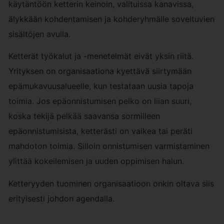
käytäntöön ketterin keinoin, valituissa kanavissa,
älykkään kohdentamisen ja kohderyhmälle soveltuvien
sisältöjen avulla.
Ketterät työkalut ja -menetelmät eivät yksin riitä.
Yrityksen on organisaationa kyettävä siirtymään
epämukavuusalueelle, kun testataan uusia tapoja
toimia. Jos epäonnistumisen pelko on liian suuri,
koska tekijä pelkää saavansa sormilleen
epäonnistumisista, ketterästi on vaikea tai peräti
mahdoton toimia. Silloin onnistumisen varmistaminen
ylittää kokeilemisen ja uuden oppimisen halun.
Ketteryyden tuominen organisaatioon onkin oltava siis
erityisesti johdon agendalla.