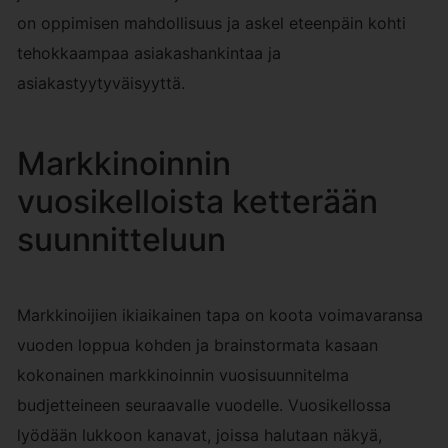
on oppimisen mahdollisuus ja askel eteenpäin kohti
tehokkaampaa asiakashankintaa ja
asiakastyytyväisyyttä.
Markkinoinnin
vuosikelloista ketterään
suunnitteluun
Markkinoijien ikiaikainen tapa on koota voimavaransa
vuoden loppua kohden ja brainstormata kasaan
kokonainen markkinoinnin vuosisuunnitelma
budjetteineen seuraavalle vuodelle. Vuosikellossa
lyödään lukkoon kanavat, joissa halutaan näkyä,