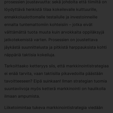
prosessien joustavuutta: sekä johdolta että tiimiltä on
löydyttävä henkistä tilaa kokeilevalle kulttuurille,
ennakkoluulottomalle testailulle ja investoinneille
ennalta tuntemattomiin kohteisiin – jotka eivät
välttämättä tuota muuta kuin arvokkaita oppiläksyjä
jatkotekemistä varten. Prosessien on joustettava
jäykästä suunnittelusta ja pitkistä harppauksista kohti
näppäriä taktisia kokeiluja.
Tarkoittaako ketteryys siis, että markkinointistrategiaa
ei enää tarvita, vaan taktisilla pikavedoilla päästään
tavoitteeseen? Eipä suinkaan! Ilman strategian tuomia
suuntaviivoja myös ketterä markkinointi on haulikolla
ilmaan ampumista.
Liiketoimintaa tukeva markkinointistrategia viedään