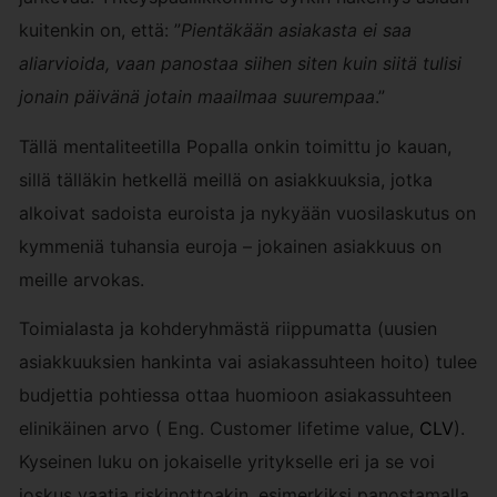
kuitenkin on, että: ”
Pientäkään asiakasta ei saa
aliarvioida, vaan panostaa siihen siten kuin siitä tulisi
jonain päivänä jotain maailmaa suurempaa
.”
Tällä mentaliteetilla Popalla onkin toimittu jo kauan,
sillä tälläkin hetkellä meillä on asiakkuuksia, jotka
alkoivat sadoista euroista ja nykyään vuosilaskutus on
kymmeniä tuhansia euroja – jokainen asiakkuus on
meille arvokas.
Toimialasta ja kohderyhmästä riippumatta (uusien
asiakkuuksien hankinta vai asiakassuhteen hoito) tulee
budjettia pohtiessa ottaa huomioon asiakassuhteen
elinikäinen arvo ( Eng. Customer lifetime value,
CLV
).
Kyseinen luku on jokaiselle yritykselle eri ja se voi
joskus vaatia riskinottoakin, esimerkiksi panostamalla