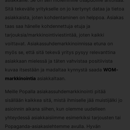
asiakkaille. Se on sen molemmille osapuolille antoisaa.
Sitä tekevälle yritykselle on jo kertynyt dataa ja tietoa
asiakkaista, joten kohdentaminen on helppoa. Asiakas
taas saa hänelle kohdennettuja etuja ja
tarjouksia/markkinointiviestintää, joten kaikki
voittavat. Asiakassuhdemarkkinoinnissa etuna on
myös se, että sitä tekevä yritys pysyy relevanttina
asiakkaan mielessä ja täten vahvistaa positiivista
kuvaa itsestään ja madaltaa kynnystä saada
WOM-
markkinointia
asiakkaltaan.
Meille Popalla asiakassuhdemarkkinointi pitää
sisällään kaikkea sitä, mistä ihmiselle jää muistijälki jo
asioinnin aikana siihen, kun olemme uudelleen
yhteydessä asiakkaisiimme esimerkiksi tarjousten tai
Popaganda-asiakaslehtemme avulla. Hyvän