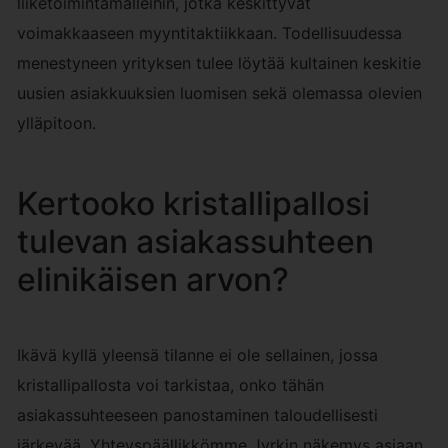
liiketoimintamalleihin, jotka keskittyvät
voimakkaaseen myyntitaktiikkaan. Todellisuudessa
menestyneen yrityksen tulee löytää kultainen keskitie
uusien asiakkuuksien luomisen sekä olemassa olevien
ylläpitoon.
Kertooko kristallipallosi
tulevan asiakassuhteen
elinikäisen arvon?
Ikävä kyllä yleensä tilanne ei ole sellainen, jossa
kristallipallosta voi tarkistaa, onko tähän
asiakassuhteeseen panostaminen taloudellisesti
järkevää. Yhteyspäällikkömme Jyrkin näkemys asiaan