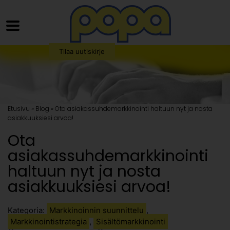
Tilaa uutiskirje
Etusivu » Blog » Ota asiakassuhdemarkkinointi haltuun nyt ja nosta
asiakkuuksiesi arvoa!
Ota
asiakassuhdemarkkinointi
haltuun nyt ja nosta
asiakkuuksiesi arvoa!
Kategoria:
Markkinoinnin suunnittelu
,
Markkinointistrategia
,
Sisältömarkkinointi