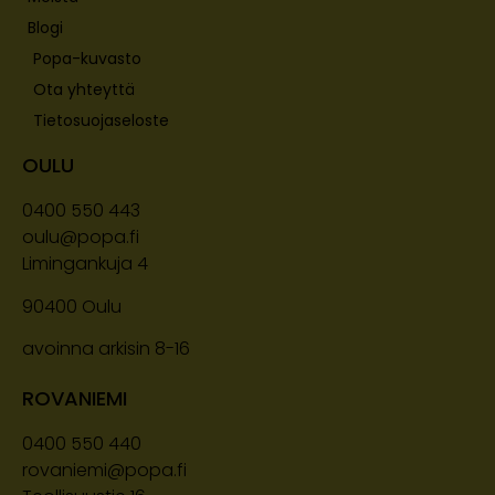
Blogi
Popa-kuvasto
Ota yhteyttä
Tietosuojaseloste
OULU
0400 550 443
oulu@popa.fi
Limingankuja 4
90400
Oulu
avoinna arkisin 8-16
ROVANIEMI
0400 550 440
rovaniemi@popa.fi