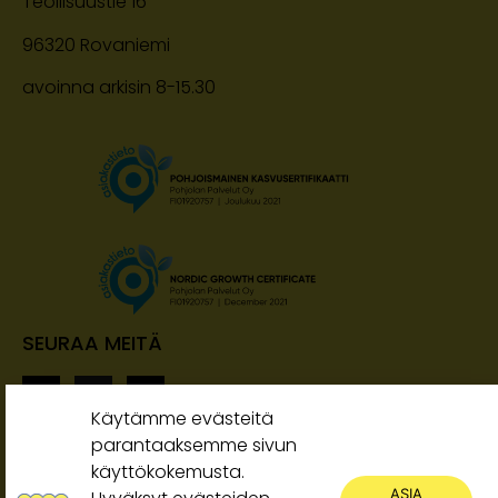
Teollisuustie 16
96320 Rovaniemi
avoinna arkisin 8-15.30
SEURAA MEITÄ
Käytämme evästeitä
parantaaksemme sivun
käyttökokemusta.
ASIA